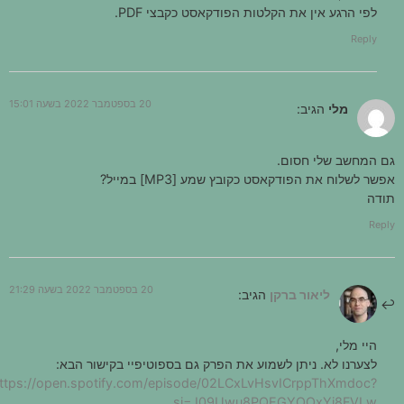
לפי הרגע אין את הקלטות הפודקאסט כקבצי PDF.
Reply
20 בספטמבר 2022 בשעה 15:01
מלי
הגיב:
גם המחשב שלי חסום.
אפשר לשלוח את הפודקאסט כקובץ שמע [MP3] במייל?
תודה
Reply
20 בספטמבר 2022 בשעה 21:29
ליאור ברקן
הגיב:
היי מלי,
לצערנו לא. ניתן לשמוע את הפרק גם בספוטיפיי בקישור הבא:
https://open.spotify.com/episode/02LCxLvHsvICrppThXmdoc?
si=J09Uwu8PQEGYOOxYi8FVLw