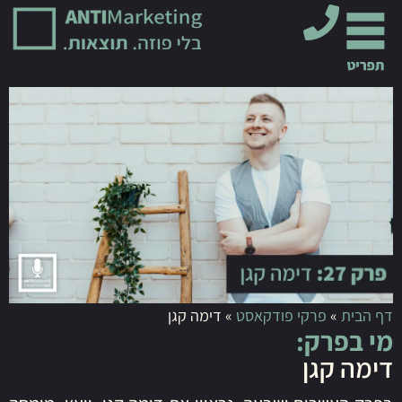
דף הבית
»
פרקי פודקאסט
»
דימה קגן
מי בפרק:
דימה קגן