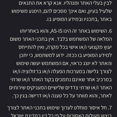
לבין בעלי האתר ומנהליו. אנא קרא את התנאים
שלעיל בעיון, ואם אינך מסכים להם, הימנע משימוש
באתר ,בתכניו ובמידע המופיע בו.
6. השימוש באתר זה הינו AS-IS, והוא באחריותו
המלאה של המשתמש בלבד. אין בתכני האתר משום
יעוץ מקצועי ו/או אישי בכל מקרה, ואין להתייחס
למידע המופיע בו ככזה. ידוע למשתמש, כי יתכן
והאתר לא יוצג כראוי, אם המשתמש יעשה שימוש
לצורך גלישה במערכות הפעלה ו/או ברזולוציה ו/או
במרכיב אחר שאינם נתמכים בקוד האתר ו/או שרתי
האתר ו/או שרתי צדדים שלישיים המעניקים שירותים
לאתר, והוא מוותר על כל טענה ו/או דרישה בגין כך.
7. חל איסור מוחלט לערוך שימוש בתכני האתר לצורך
ביצוע פעולות האסורות על פי כל דין במדינת ישראל.