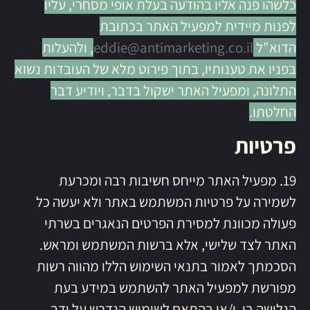
כלשהו פנה אליו בהודעה בעלת אופי מסחרי, עליו
לפנות מיידית למפעיל האתר בכתובת
הדוא"ל
eddie@antimarketing.co.il
, ולהעלות
בפניו את טענותיו, בתוך פירוט מלא של העובדות נשוא
התלונה, ומפעיל האתר ישקול בדבר, ויודיע דבר
החלטתו.
פרטיות
19. מפעיל האתר מייחס חשיבות רבה ומכרעת
לשמירה על פרטיות המשתמש באתר ולא יעשה כל
פעולה מכוונת למסירת הפרטים הנאגרים בשרתי
האתר לצד שלישי, אלא ברשות המשתמש ומראש.
הסכמתך לאמור בתנאי השימוש הללו מהווה רשות
מפורשת למפעיל האתר להשתמש במידע בעת
הגלישה בו, ו/או בהתאם לשימוש הנדרש על ידך.