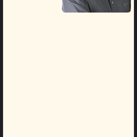
של
עולם
השיווק
–
עיתונאי,
קופירייטר,
דובר,
מנהל
משברים
ומנהל
שיווק.
עבדתי
עם
מובילי
משק