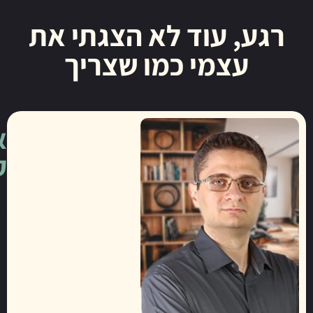
 עוד לא הצגתי את
צמי כמו שצריך
אדי
קנבסקי
ב-20
השנים
האחרונות,
נגעתי
בכל
פינה