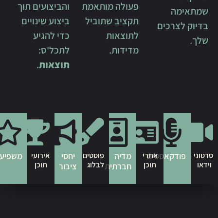
פעולה מותאמת
והביצועים תוך
תקציב שתוביל
ביצוע שינויים
ים
לתוצאות
כדי להגיע
מדידות.
לתכל'ס:
תוצאות
.
סטים
אתרי
מדיה
פוסטים
יחסי
אירועי
משפיענים
תוכן
לבלוג
תוכן
חברתית
ציבור