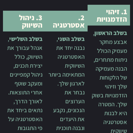
2.
3. ניהול
ת
אסטרטגיה
השיווק
ון
,
בשלב השני
,
בשלב השלישי
,
נבנה יחד את
אנהל עבורך את
ל
האסטרטגיה
השיווק, כולל
ים,
השיווקית
יצירת תכנים,
קה
המתאימה ביותר
ניהול קמפיינים
לארגון שלך.
ומעקב שוטף
נבחר את
אחרי התוצאות.
שוק
הערוצים
לאורך הדרך,
ה
הנכונים, נקבע
נתאים ביחד את
את היעדים
האסטרטגיה על
ונבנה תוכנית
פי התגובות