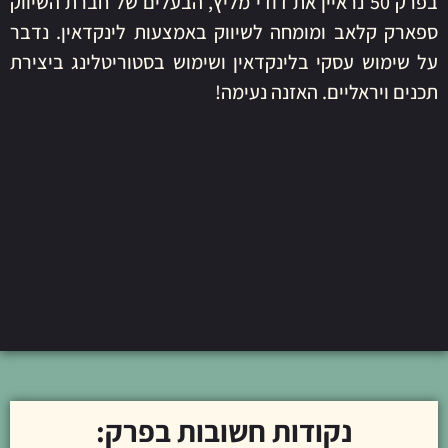
בפרק 50 נראיין את דודי מליץ, הבעלים של חברת השיווק
ספארק קלאב ומומחה לשיווק באמצעות לינקדאין. נדבר
על שימוש עסקי בלינקדאין ושימוש בסטוריטלינג ביצירת
תכנים ויראליים. האזנה נעימה!
נקודות חשובות בפרק: