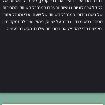
בפרק הרביעי, נראיין את גבי קפלן, סמנכ"ל השיווק של
גל-קל טכנולוגיות נגישות ובעברו סמנכ"ל השיווק והמכירות
של רשת ננדוס, סמנכ"ל השיווק של שעוני עדי ומנהל אזורי
מסחר בסטימצקי. נדבר על שיווק, ניהול ואיך להתמקד נכון
באנשים כדי להקפיץ את המכירות שלכם. הקשבה נעימה!