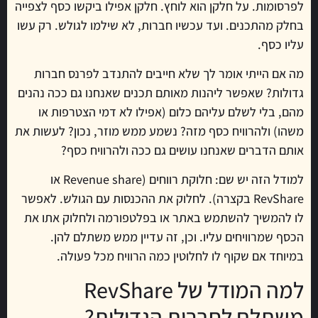
לפרסומות. על חלקן הוא לוחץ. חלקן אפילו ביקשו כסף לצפייה
בחלק מהתכנים. ועד עכשיו חברות, לא שילמו לגולש. רק עשו
עליו כסף.
מה אם הייתי אומר לך שלא חייבים להתנדב לפרנס חברות
גדולות? שאפשר ליהנות מאותם תכנים שאנחנו גם ככה נהנים
מהם, בלי לשלם עליהם כלום (אפילו לא דמי הצטרפות או
משהו) ולהרוויח כסף מזה? נשמע ממש מוזר, נכון? לעשות את
אותם הדברים שאנחנו עושים גם ככה ולהרוויח כסף?
למודל הזה יש שם: חלוקת רווחים (Revenue share או
RevShare בקצרה). לחלוק את ההכנסות עם הגולש. לאפשר
לו להמשיך להשתמש באתר או בפלטפורמה ולחלוק אתו את
הכסף שמרוויחים עליו. וכן, זה עדיין ממש משתלם להן.
במיוחד אם שקוף לו לחלוטין כמה הרוויח מכל פעולה.
למה המודל של RevShare
משתלם לחברות הגדולות?