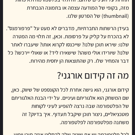
מזה, בקופי של המודעה עצמה או בתמונה הנבחרת
(thumbnail) של הסרטון שלנו.
בעידן הרשתות החברתיות, מדברים לא מעט על "פרפורמנס".
לא בהכרח על קליק על פרסומת. וכאן, זה תלוי מה המטרה
שלנו: שיראו תוכן שלנו? שייכנסו לקרוא אותו? שיעברו לאתר
שלנו? שיורידו אולי משהו? שישאירו ליד? או שאולי יירכשו? כל
דבר והמחיר שלו. רק שהתוצאות הן יחסית מהירות.
מה זה קידום אורגני?
קידום אורגני, הוא גישה אחרת לכל הקונספט של שיווק. כאן,
שם המשחק הוא אלגוריתם ועיניים. על ידי הבנת האלגוריתם
של הפלטפורמה שבה נרצה להופיע לעיני לקוחות
פוטנציאליים, ניצור תוכן שיקבל תעדוף. איך בדיוק? זה
משתנה מפלטפורמה לפלטפורמה.
לכל פלטפורמה יש את שיטה שלה להחליט איזה תוכן יופיע