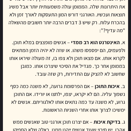
את היתרונות שלה. הממומן עולה משמעותית יותר אבל משיג
תוצאות ועכשיו. האורגני דורש המון התעסקות לאורך זמן ולא
בהכרח עלות. רק שיש 3 דברים הרבה יותר חשובים מהשאלה
"מה עדיף?":
א.
האינטרנט הוא רב ממדי
– אנשים מופצצים במלא תוכן.
ולפעמים, הם יפספסו משהו. או שזה לא יהיה הזמן המתאים
לקרוא אותו. אם מצאו תוכן ולא צפו בו, זה מעולה שיראו אותו
בממומן אחר כך. מגדיל את הסיכוי שיצרכו אותו. כמובן
שחשוב לא להציק עם התדירות, רק שזה עובד.
ב.
איכות התוכן
– אם הפרסומת גרועה, לא משנה כמה כסף
נשפוך עליה. הם לא יקראו, יצפו, ילחצו או יורידו. אם התוכן
גרוע, לא משנה עד כמה נתאים אותו לאלגוריתם. אנשים לא
ימשיכו לצרוך אותו אחרי השניות הראשונות.
ג.
בדיקת איכות
– אם יצרנו תוכן אורגני טוב שאנשים ממש
אהבו, יש סיכוי שעוד אנשים ייהנו ממנו. כאלה שלא הספיקו