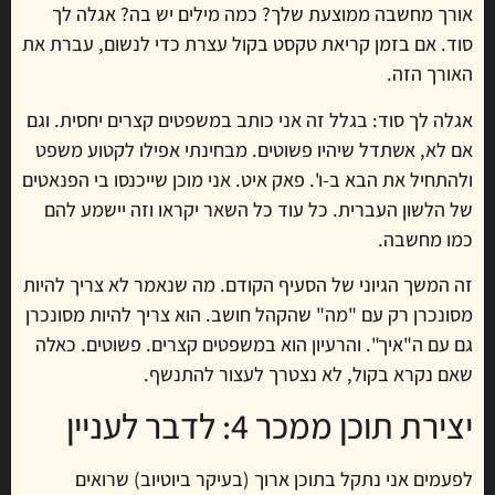
אורך מחשבה ממוצעת שלך? כמה מילים יש בה? אגלה לך
סוד. אם בזמן קריאת טקסט בקול עצרת כדי לנשום, עברת את
האורך הזה.
אגלה לך סוד: בגלל זה אני כותב במשפטים קצרים יחסית. וגם
אם לא, אשתדל שיהיו פשוטים. מבחינתי אפילו לקטוע משפט
ולהתחיל את הבא ב-ו'. פאק איט. אני מוכן שייכנסו בי הפנאטים
של הלשון העברית. כל עוד כל השאר יקראו וזה יישמע להם
כמו מחשבה.
זה המשך הגיוני של הסעיף הקודם. מה שנאמר לא צריך להיות
מסונכרן רק עם "מה" שהקהל חושב. הוא צריך להיות מסונכרן
גם עם ה"איך". והרעיון הוא במשפטים קצרים. פשוטים. כאלה
שאם נקרא בקול, לא נצטרך לעצור להתנשף.
יצירת תוכן ממכר 4: לדבר לעניין
לפעמים אני נתקל בתוכן ארוך (בעיקר ביוטיוב) שרואים